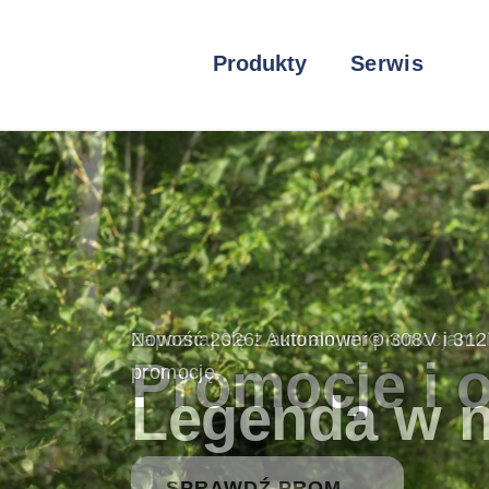
Produkty
Serwis
Nowość 2026! Automower® 308V i 312V
promocję.
Legenda w 