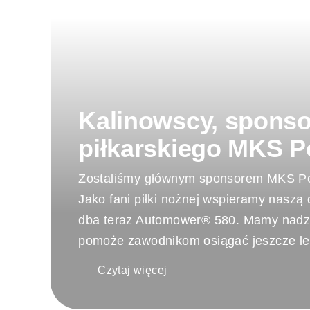
Kalinowscy, spons
piłkarskiego MKS 
Zostaliśmy głównym sponsorem MKS P
Jako fani piłki nożnej wspieramy naszą 
dba teraz Automower® 580. Mamy nadzi
pomoże zawodnikom osiągać jeszcze le
Czytaj więcej