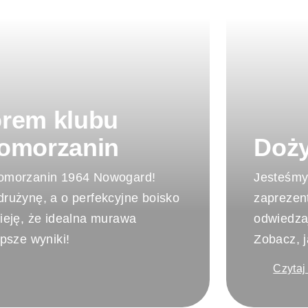
orem klubu
Pomorzanin
Doż
omorzanin 1964 Nowogard!
Jesteśmy
drużynę, a o perfekcyjne boisko
zaprezen
eję, że idealna murawa
odwiedza
psze wyniki!
Zobacz, j
Czytaj