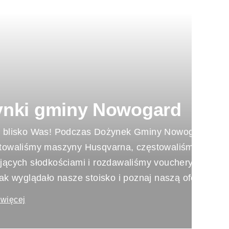
ynki gminy Nowogard
 blisko Was! Podczas Dożynek Gminy Nowogard w Sła
towaliśmy maszyny Husqvarna, częstowaliśmy
jących słodkościami i rozdawaliśmy vouchery rabatow
ak wyglądało nasze stoisko i poznaj naszą ofertę!
 więcej